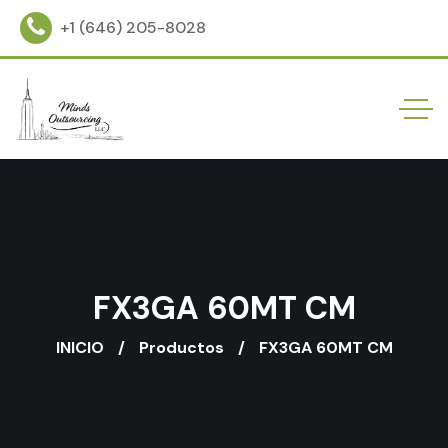
+1 (646) 205-8028
FX3GA 60MT CM
INICIO
Productos
FX3GA 60MT CM