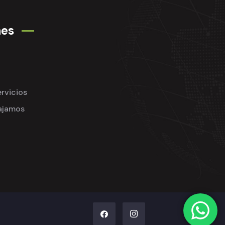
nes
rvicios
ajamos