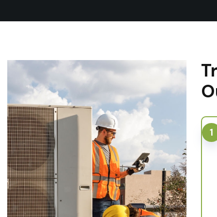
T
O
1